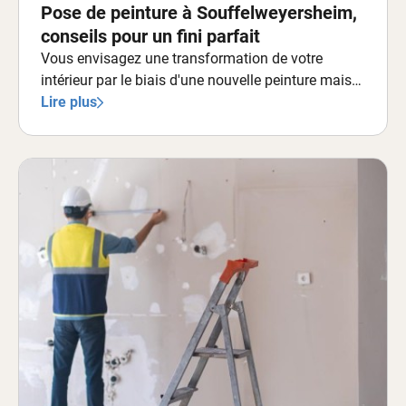
Pose de peinture à Souffelweyersheim,
conseils pour un fini parfait
Vous envisagez une transformation de votre
intérieur par le biais d'une nouvelle peinture mais
vous êtes confronté à la complexité technique de
Lire plus
ce projet ?