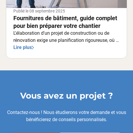
Publié le
08 septembre 2025
Fournitures de bâtiment, guide complet
pour bien préparer votre chantier
L'élaboration d'un projet de construction ou de
rénovation exige une planification rigoureuse, où la
qualité des fournitures constitue un facteur
Lire plus
déterminant de réussite. La sélection minutieuse
des matériaux, l'acquisition d'outils performants et
l'établissement d'un budget maîtrisé représentent
des étapes cruciales dans ce processus. À
Souffelweyersheim, l'approvisionnement en
fournitures pour le bâtiment s'effectue désormais
Vous avez un projet ?
avec une efficacité optimale. Que vous exerciez en
tant que professionnel chevronné ou amateur
éclairé, l'accès à des produits de qualité supérieure,
Contactez-nous ! Nous étudierons votre demande et vous
associé à une expertise technique approfondie,
bénéficierez de conseils personnalisés.
établit la distinction fondamentale entre une
réalisation exemplaire et des travaux