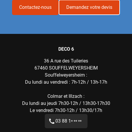
problématiques. Comment structurer
Contactez-nous
Demandez votre devis
méthodiquement votre préparation ? Quels
matériaux privilégier pour garantir une exécution
irréprochable ? Ce guide expert vous présente les
stratégies éprouvées pour concrétiser votre vision
architecturale tout en évitant les écueils financiers
DECO 6
potentiels.
36 A rue des Tuileries
67460
SOUFFELWEYERSHEIM
Souffelweyersheim :
Du lundi au vendredi : 7h-12h / 13h-17h
Colmar et Illzach :
Du lundi au jeudi 7h30-12h / 13h30-17h30
Le vendredi 7h30-12h / 13h30/17h
03 88 1
* ** **