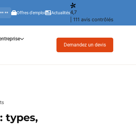
4,7
Offres d'emploi
Actualités
 ** **
| 111 avis contrôlés
'entreprise
Demandez un devis
ts
 types,