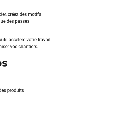
ier, créez des motifs
 que des passes
til accélère votre travail
miser vos chantiers.
os
 des produits
t